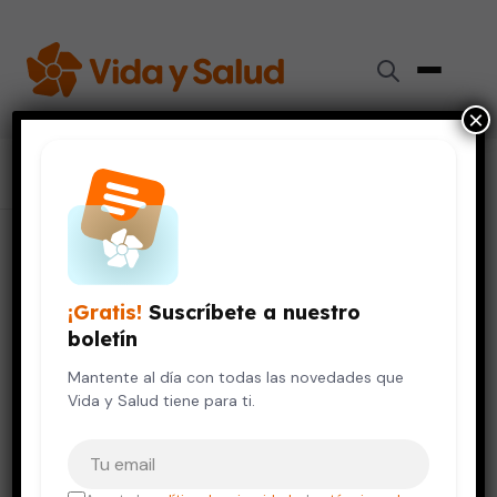
×
Inicio
›
Colaboradores
›
Miguel Alberto Moreno Ordaz
Miguel Alberto Moreno Ordaz
¡Gratis!
Suscríbete a nuestro
Doctor
boletín
Mantente al día con todas las novedades que
Cirugía
Vida y Salud tiene para ti.
Tu correo electrónico
TÍTULOS ACADÉMICOS
Cirugía General