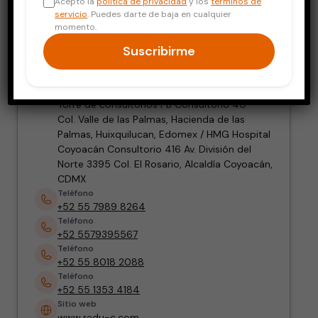
Acepto la
política de privacidad
y los
términos de
Cirugía Bariátrica
servicio
. Puedes darte de baja en cualquier
momento.
Dirección
Suscribirme
Clínica Redu-C Roma Av. Álvaro Obregón 151,
2do piso Col. Roma Norte; Alcaldía
Cuauhtémoc, CDMX / Hospital Angeles Lomas
Torre de consultorios PB Consultorio 40
Col. Valle de las Palmas, Hacienda de las
Palmas, Huixquilucan, Edomex / HMG Hospital
Coyoacán Consultorio 416 Av. División del
Norte 3395 Col. El Rosario, Alcaldía Coyoacán,
CDMX
Teléfono
+52 55 7989 8264
Teléfono
+52 5579395567
Teléfono
+52 55 8018 2088
Teléfono
+52 55 1353 4184
Sitio web
www.redu-c.com