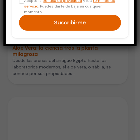
Acepto la
política de privacidad
y los
términos de
servicio
. Puedes darte de baja en cualquier
momento.
Suscribirme
Piel y Cuidado Personal
Aloe Vera: la ciencia tras la planta
milagrosa
Desde las arenas del antiguo Egipto hasta los
laboratorios modernos, el aloe vera, o sábila, se
conoce por sus propiedades…