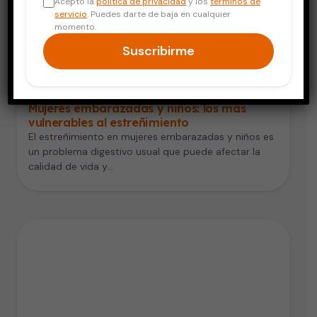
Acepto la
política de privacidad
y los
términos de
servicio
. Puedes darte de baja en cualquier
momento.
Suscribirme
Embarazo y Bebés
Mujeres embarazadas y niños: los más
vulnerables al estreñimiento
El estreñimiento en mujeres embarazadas y niños es
un problema digestivo usual que puede afectar la
calidad de vida y…