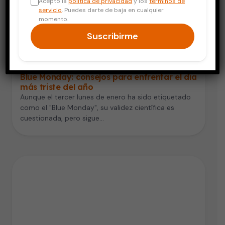
Acepto la
política de privacidad
y los
términos de
servicio
. Puedes darte de baja en cualquier
momento.
Suscribirme
Salud Mental
Blue Monday: consejos para enfrentar el día
más triste del año
Aunque el tercer lunes de enero ha sido etiquetado
como el "Blue Monday", su validez científica es
cuestionada, pero sigue…