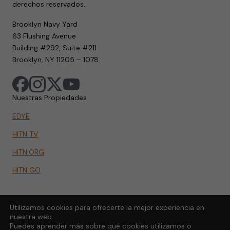
derechos reservados.
Brooklyn Navy Yard
63 Flushing Avenue
Building #292, Suite #211
Brooklyn, NY 11205 – 1078.
Nuestras Propiedades
EDYE
HITN TV
HITN.ORG
HITN GO
Utilizamos cookies para ofrecerte la mejor experiencia en
nuestra web.
Puedes aprender más sobre qué cookies utilizamos o