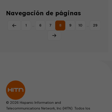
Navegación de páginas
1
…
6
7
8
9
10
…
29
Página anterior
Página siguiente
© 2026 Hispanic Information and
Telecommunications Network, Inc (HITN). Todos los