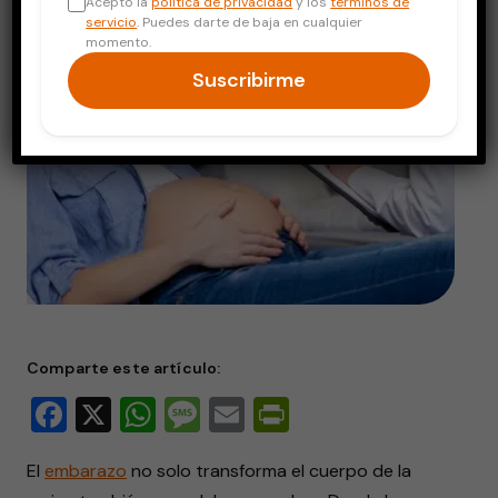
Acepto la
política de privacidad
y los
términos de
servicio
. Puedes darte de baja en cualquier
momento.
Suscribirme
Comparte este artículo:
Facebook
X
WhatsApp
Message
Email
PrintFriendly
El
embarazo
no solo transforma el cuerpo de la