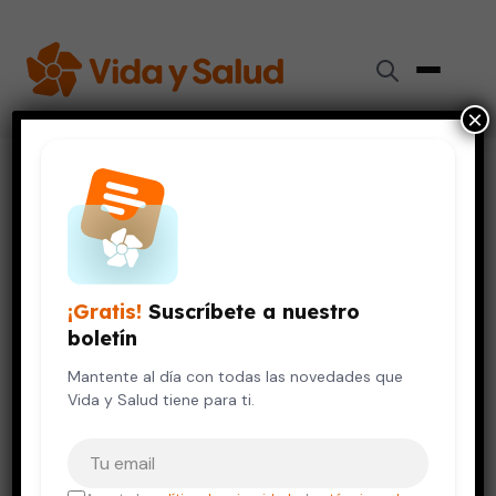
×
Inicio
›
Embarazo y Bebés
›
El embarazo y los cambios en el cerebro de la mujer
EMBARAZO Y BEBÉS
El embarazo y los cambios en
¡Gratis!
Suscríbete a nuestro
el cerebro de la mujer
boletín
12 de noviembre, 2024
Mantente al día con todas las novedades que
5 min de lectura
Vida y Salud tiene para ti.
Tu correo electrónico