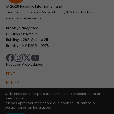
© 2026 Hispanic Information and
Telecommunications Network, Inc (HITN). Todos los
derechos reservados.
Brooklyn Navy Yard
63 Flushing Avenue
Building #292, Suite #211
Brooklyn, NY 11205 – 1078.
Nuestras Propiedades
EDYE
HITN TV
HITN.ORG
Utilizamos cookies para ofrecerte la mejor experiencia en
nuestra web.
HITN GO
Puedes aprender más sobre qué cookies utilizamos o
desactivarlas en los
ajustes
.