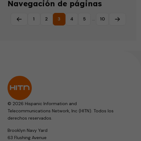
Navegación de páginas
1
2
3
4
5
…
10
Página anterior
Página sig
© 2026 Hispanic Information and
Telecommunications Network, Inc (HITN). Todos los
derechos reservados.
Brooklyn Navy Yard
63 Flushing Avenue