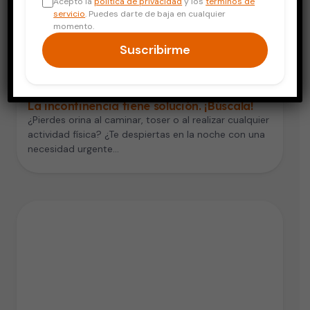
Acepto la
política de privacidad
y los
términos de
servicio
. Puedes darte de baja en cualquier
momento.
Suscribirme
Adultos Mayores
La incontinencia tiene solución. ¡Búscala!
¿Pierdes orina al caminar, toser o al realizar cualquier
actividad física? ¿Te despiertas en la noche con una
necesidad urgente…