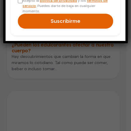
Acepto la
política de privacidad
y los
términos de
servicio
. Puedes darte de baja en cualquier
momento.
Suscribirme
Digestión y Nutrición
¿Pueden los edulcorantes afectar a nuestro
cuerpo?
Hay descubrimientos que cambian la forma en que
miramos lo cotidiano. Tal como puede ser comer,
beber o incluso tomar…