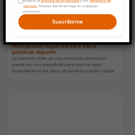
Acepto la
política de privacidad
y los
términos de
servicio
. Puedes darte de baja en cualquier
momento.
Suscribirme
Piel y Cuidado Personal
Protege bien tu piel del sol si vas a
practicar deporte
La radiación solar sin una adecuada protección
puede ser muy perjudicial para nuestra salud.
Especialmente los rayos ultravioleta pueden causar…