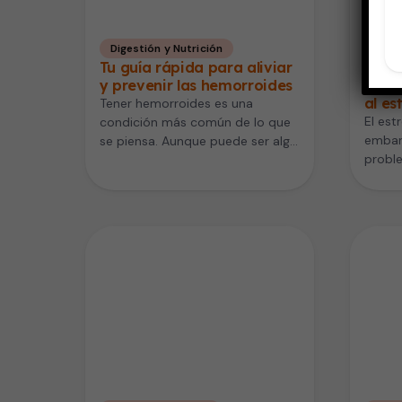
Digestión y Nutrición
Emba
Tu guía rápida para aliviar
Muje
y prevenir las hemorroides
niños
al es
Tener hemorroides es una
El est
condición más común de lo que
embar
se piensa. Aunque puede ser algo
proble
que nos de vergüenza,…
puede 
y…