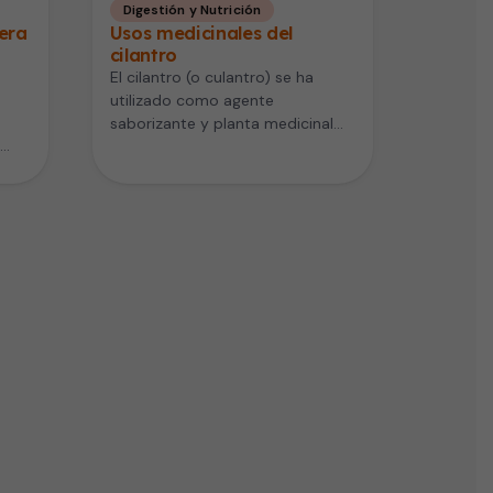
Digestión y Nutrición
pera
Usos medicinales del
cilantro
El cilantro (o culantro) se ha
utilizado como agente
saborizante y planta medicinal
desde la antigüedad. En muchas
culturas, el…