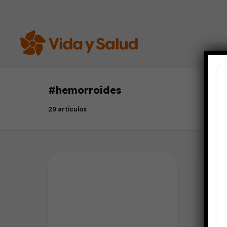
#
hemorroides
29 artículos