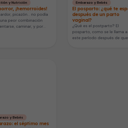
tión y Nutrición
Embarazo y Bebés
orror, ¡hemorroides!
El posparto: ¿qué te es
después de un parto
 ardor, picazón… no podía
vaginal?
 una peor combinación
¿Qué es el postparto? El
entarse, caminar, y por
posparto, como se le llama a
to, evacuar. No es un
este período después de que
…
nace tu bebé, implica…
razo y Bebés
razo: el séptimo mes