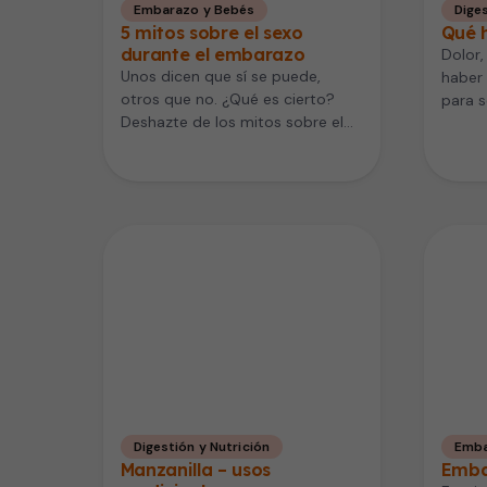
Embarazo y Bebés
Diges
5 mitos sobre el sexo
Qué h
durante el embarazo
Dolor,
Unos dicen que sí se puede,
haber
otros que no. ¿Qué es cierto?
para s
Deshazte de los mitos sobre el
supues
sexo durante…
tema
Digestión y Nutrición
Emba
Manzanilla – usos
Emba