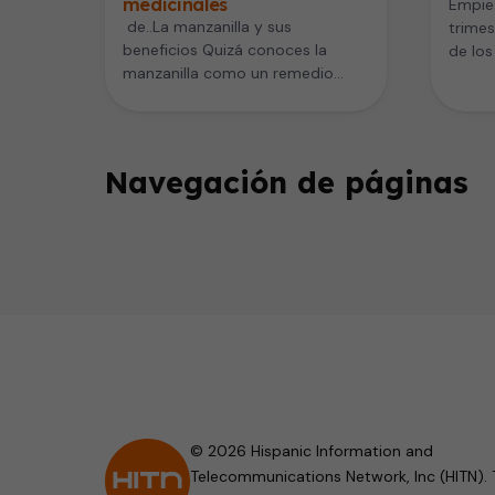
medicinales
Empiez
de..La manzanilla y sus
trimes
beneficios Quizá conoces la
de los
manzanilla como un remedio
Aunqu
para problemas estomacales.
Seguramente alguna vez has
tomado…
Navegación de páginas
© 2026 Hispanic Information and
Telecommunications Network, Inc (HITN). 