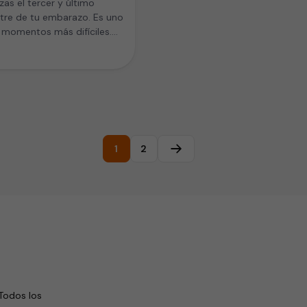
as el tercer y último
tre de tu embarazo. Es uno
 momentos más difíciles.
e los primeros meses…
1
2
Página siguiente
Todos los