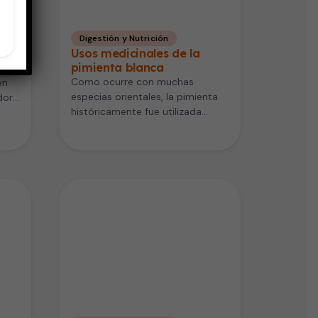
Digestión y Nutrición
Usos medicinales de la
pimienta blanca
s
Como ocurre con muchas
en
especias orientales, la pimienta
dor
históricamente fue utilizada
como especia y como medicina.
Los usos medicinales del…