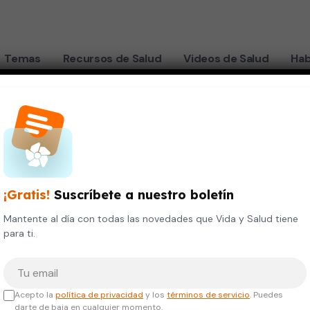
Temas
Recursos de Salud
Videos de Salud
Hab
¡Gratis!
Suscríbete a nuestro boletín
Mantente al día con todas las novedades que Vida y Salud tiene
para ti.
Tu correo electrónico
Acepto la
política de privacidad
y los
términos de servicio
. Puedes
darte de baja en cualquier momento.