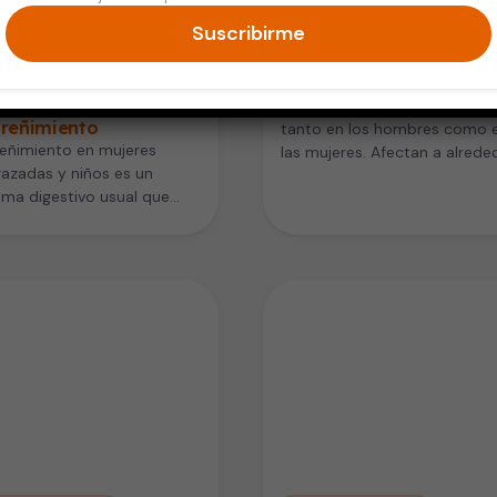
Suscribirme
razo y Bebés
Vida Saludable
res embarazadas y
Las hemorroides
: los más vulnerables
Las hemorroides son comune
treñimiento
tanto en los hombres como 
reñimiento en mujeres
las mujeres. Afectan a alrede
azadas y niños es un
de uno de cada 20…
ma digestivo usual que
afectar la calidad de vida