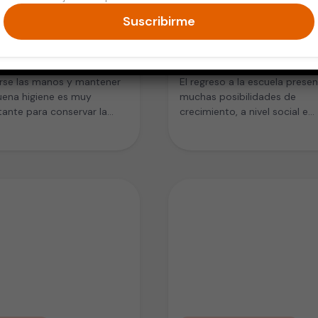
Suscribirme
s y Adolescentes
Niños y Adolescentes
alergias al usar
Evitando contagios en l
bacterianos?
escuela
arse las manos y mantener
El regreso a la escuela prese
uena higiene es muy
muchas posibilidades de
ante para conservar la
crecimiento, a nivel social e
salud y evitar el…
intelectual, tanto para los
estudiantes como…