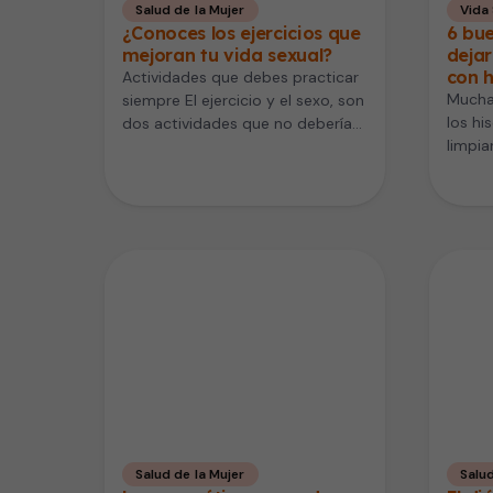
Salud de la Mujer
Vida
¿Conoces los ejercicios que
6 bu
mejoran tu vida sexual?
dejar
con h
Actividades que debes practicar
Mucha
siempre El ejercicio y el sexo, son
los hi
dos actividades que no deberías
limpia
dejar de practicar, Tanto…
de su 
especi
Salud de la Mujer
Salu