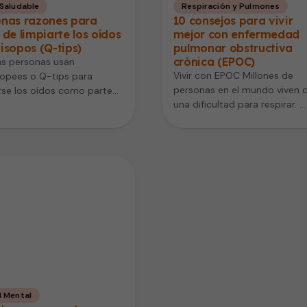
 Saludable
Respiración y Pulmones
enas razones para
10 consejos para vivir
 de limpiarte los oídos
mejor con enfermedad
isopos (Q-tips)
pulmonar obstructiva
crónica (EPOC)
s personas usan
Vivir con EPOC Millones de
sopees o Q-tips para
personas en el mundo viven 
rse los oídos como parte
una dificultad para respirar.
higiene personal, pero los
Hablemos la Enfermedad
alistas no…
Pulmonar Obstructiva…
d Mental