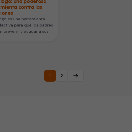
álogo: una poderosa
mienta contra las
ciones
logo es una herramienta
ectiva para que los padres
 prevenir y ayudar a sus
frente a…
1
2
Página siguiente