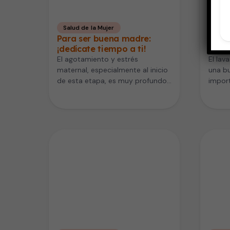
Salud de la Mujer
Niño
Para ser buena madre:
¿Más 
¡dedícate tiempo a ti!
anti
El agotamiento y estrés
El lav
maternal, especialmente al inicio
una b
de esta etapa, es muy profundo
import
en todo el continente americano.
buena 
Estados…