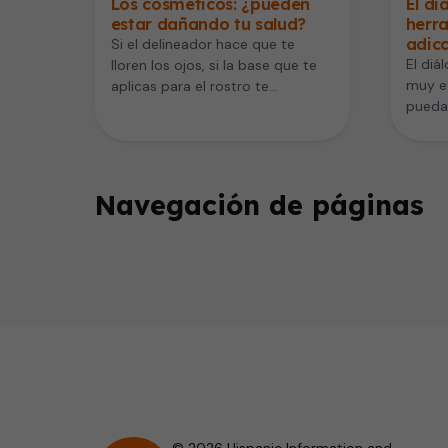
Los cosméticos: ¿pueden
El di
estar dañando tu salud?
herra
adic
Si el delineador hace que te
El diá
lloren los ojos, si la base que te
muy ef
aplicas para el rostro te
puedan
provoca…
hijos 
Navegación de páginas