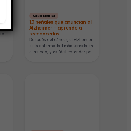
Salud Mental
a
10 señales que anuncian al
Alzheimer – aprende a
reconocerlas
nta
Después del cáncer, el Alzheimer
es la enfermedad más temida en
el mundo, y es fácil entender por
qué: esta…