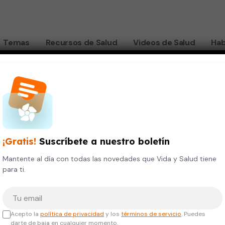
Temas
Recursos de Salud
Videos de Salud
Hab
¡Gratis!
Suscríbete a nuestro boletín
Mantente al día con todas las novedades que Vida y Salud tiene
para ti.
Tu correo electrónico
Acepto la
política de privacidad
y los
términos de servicio
. Puedes
darte de baja en cualquier momento.