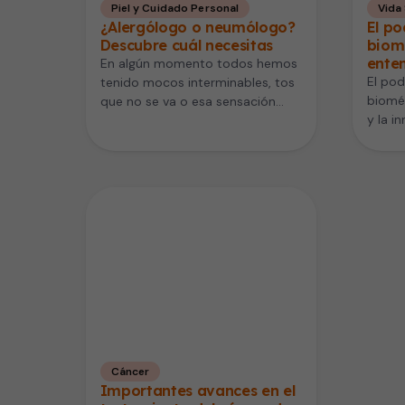
Piel y Cuidado Personal
Vida
¿Alergólogo o neumólogo?
El po
Descubre cuál necesitas
biomé
ente
En algún momento todos hemos
El pod
tenido mocos interminables, tos
bioméd
que no se va o esa sensación
y la i
molesta de falta de…
biomé
funda
Cáncer
Importantes avances en el