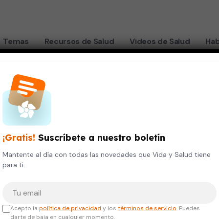
Temas
Recursos de Salud
Videos de Salud
Hab
¡Gratis!
Suscríbete a nuestro boletín
Mantente al día con todas las novedades que Vida y Salud tiene
para ti.
Tu correo electrónico
Acepto la
política de privacidad
y los
términos de servicio
. Puedes
darte de baja en cualquier momento.