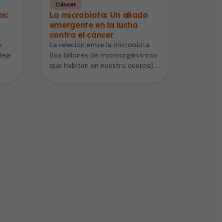
Cáncer
s:
La microbiota: Un aliado
emergente en la lucha
contra el cáncer
s
La relación entre la microbiota
eja
(los billones de microorganismos
que habitan en nuestro cuerpo) y
n
el cáncer está comenzando a…