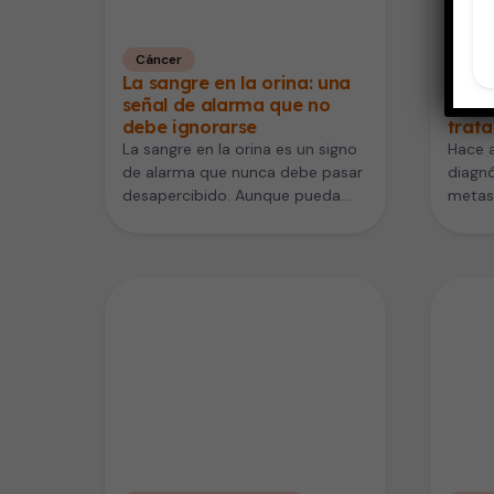
Cáncer
Cánc
La sangre en la orina: una
Cánc
señal de alarma que no
avan
debe ignorarse
trat
La sangre en la orina es un signo
Hace 
de alarma que nunca debe pasar
diagn
desapercibido. Aunque pueda
metast
parecer un síntoma…
senten
Especi