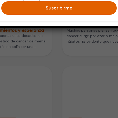
Suscribirme
er
Cáncer
er de mama
Virus y cáncer: la conex
zado: nuevos
que no puedes ignorar
amientos y esperanza
Muchas personas piensan que
apenas unas décadas, un
cáncer surge por azar o malo
óstico de cáncer de mama
hábitos. Es evidente que nue
ásico solía ser una
estilo de vida tiene…
cia sombría.
almente del tipo HER2…