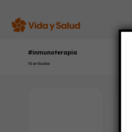
#
inmunoterapia
10 artículos