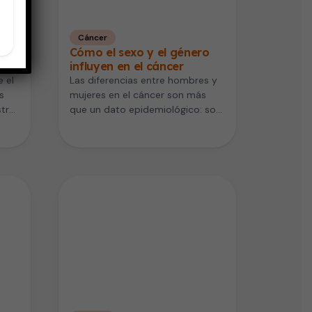
Cáncer
ión
Cómo el sexo y el género
influyen en el cáncer
 el
Las diferencias entre hombres y
s
mujeres en el cáncer son más
stro
que un dato epidemiológico: son
una variable crítica en…