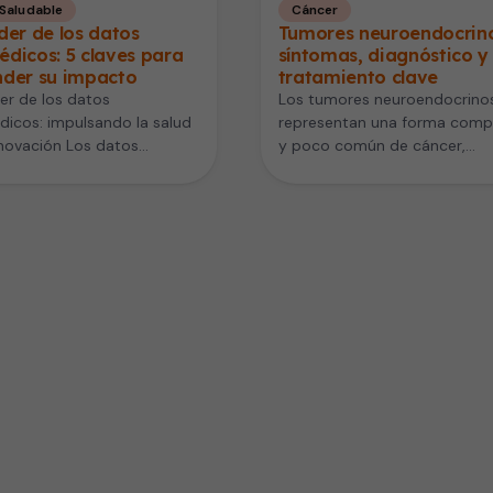
 Saludable
Cáncer
der de los datos
Tumores neuroendocrino
dicos: 5 claves para
síntomas, diagnóstico y
nder su impacto
tratamiento clave
er de los datos
Los tumores neuroendocrino
icos: impulsando la salud
representan una forma compl
nnovación Los datos
y poco común de cáncer,
dicos son una pieza
conocida por desarrollarse e
mental para…
diversas partes del cuerpo.…