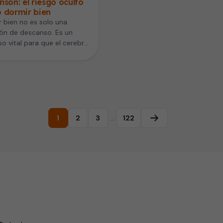
nson: el riesgo oculto
o dormir bien
 bien no es solo una
ón de descanso. Es un
o vital para que el cerebro
pie y…
1
2
3
…
122
Página siguiente