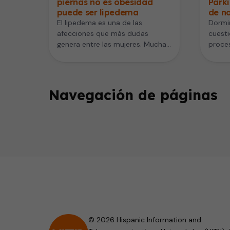
piernas no es obesidad
Parki
puede ser lipedema
de n
El lipedema es una de las
Dormir
afecciones que más dudas
cuesti
genera entre las mujeres. Muchas
proces
buscan entender qué es el…
se lim
Navegación de páginas
© 2026 Hispanic Information and