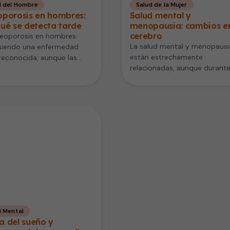
d del Hombre
Salud de la Mujer
oporosis en hombres:
Salud mental y
ué se detecta tarde
menopausia: cambios en
cerebro
teoporosis en hombres
La salud mental y menopausi
 siendo una enfermedad
están estrechamente
reconocida, aunque las
relacionadas, aunque durant
cuencias pueden ser
años este impacto emociona
. Muchas veces se asocia…
quedó invisibilizado. Ansiedad
irritabilidad, niebla mental,…
d Mental
a del sueño y