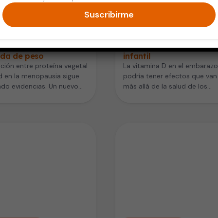
Suscribirme
 de la Mujer
Salud de la Mujer
pausia: proteína
Vitamina D en el embar
al podría favorecer la
podría mejorar la memo
ida de peso
infantil
ación entre proteína vegetal
La vitamina D en el embarazo
d en la menopausia sigue
podría tener efectos que van
do evidencias. Un nuevo
más allá de la salud de los
o realizado por
huesos. Un…
igadores del…