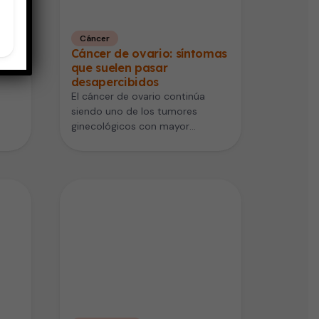
Cáncer
azo
Cáncer de ovario: síntomas
ria
que suelen pasar
desapercibidos
El cáncer de ovario continúa
siendo uno de los tumores
ginecológicos con mayor
mortalidad, en gran parte porque
suele detectarse…