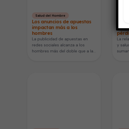
Salud del Hombre
Salud
Los anuncios de apuestas
Meno
impactan más a los
veget
hombres
pérd
La publicidad de apuestas en
La rel
redes sociales alcanza a los
y salu
hombres más del doble que a las
suman
mujeres. Así lo…
estudi
invest