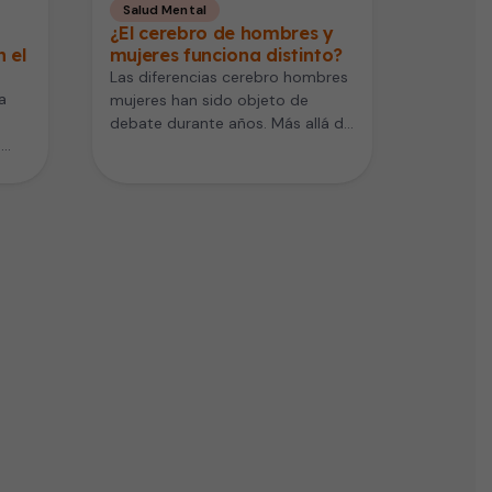
Salud Mental
¿El cerebro de hombres y
 el
mujeres funciona distinto?
Las diferencias cerebro hombres
a
mujeres han sido objeto de
debate durante años. Más allá de
e
mitos, la ciencia empieza a…
l
,