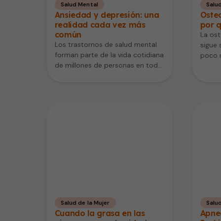
Salud Mental
Salu
Ansiedad y depresión: una
Oste
realidad cada vez más
por q
común
La os
Los trastornos de salud mental
sigue
forman parte de la vida cotidiana
poco 
de millones de personas en todo
conse
el mundo. Según…
graves
Salud de la Mujer
Salu
Cuando la grasa en las
Apne