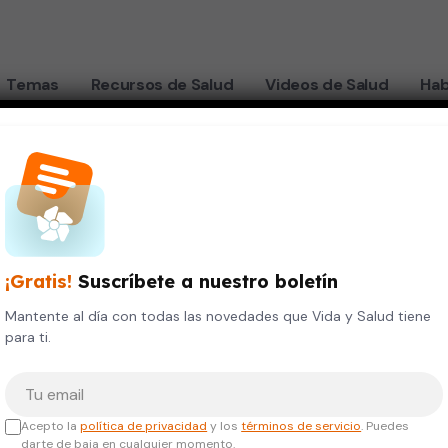
Temas
Recursos de Salud
Videos de Salud
Hab
¡Gratis!
Suscríbete a nuestro boletín
Mantente al día con todas las novedades que Vida y Salud tiene
para ti.
Tu correo electrónico
Acepto la
política de privacidad
y los
términos de servicio
. Puedes
darte de baja en cualquier momento.