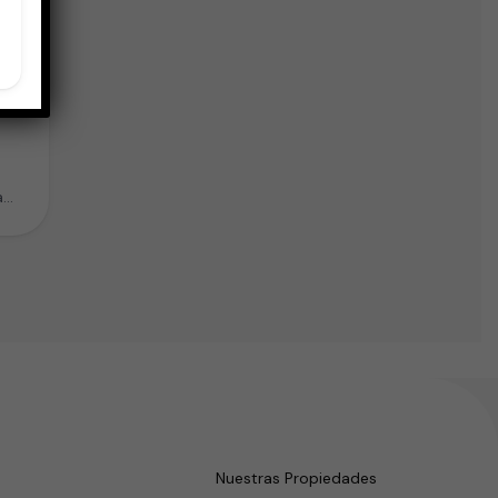
y
a
do…
Nuestras Propiedades