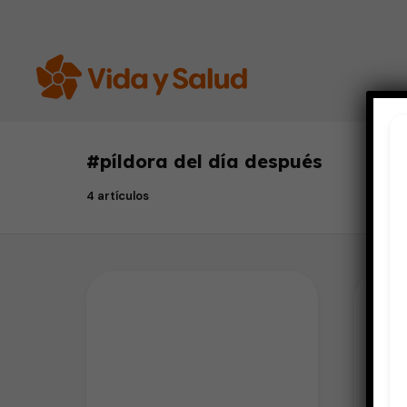
#
píldora del día después
4 artículos