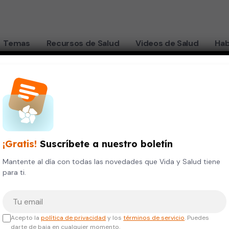
Temas
Recursos de Salud
Videos de Salud
Hab
¡Gratis!
Suscríbete a nuestro boletín
Mantente al día con todas las novedades que Vida y Salud tiene
para ti.
Tu correo electrónico
Acepto la
política de privacidad
y los
términos de servicio
. Puedes
darte de baja en cualquier momento.