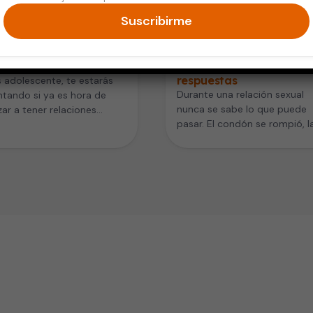
Suscribirme
razo y Bebés
Salud de la Mujer
 evitar el embarazo
Anticonceptivos de
 adolescencia
emergencia: preguntas 
respuestas
s adolescente, te estarás
Durante una relación sexual
tando si ya es hora de
nunca se sabe lo que puede
r a tener relaciones
pasar. El condón se rompió, l
es. ¿Pero te has
pasión te agarró despreveni
ntado…