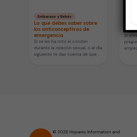
Embarazo y Bebés
Emba
Lo que debes saber sobre
Cómo
los anticonceptivos de
en la
emergencia
Si ere
Si se les ha roto el condón
pregun
durante la relación sexual, o al día
empeza
siguiente te das cuenta de que…
sexual
pregu
© 2026 Hispanic Information and