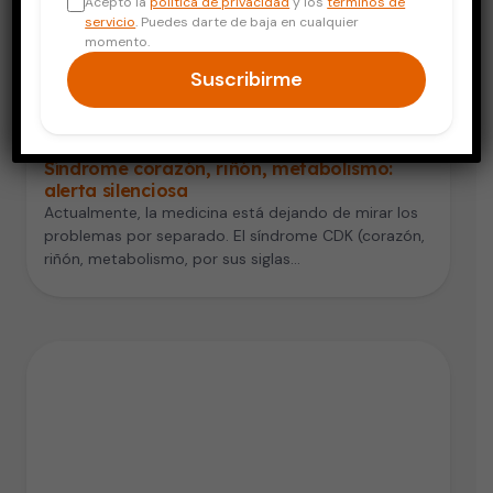
Acepto la
política de privacidad
y los
términos de
servicio
. Puedes darte de baja en cualquier
momento.
Suscribirme
Corazón
Síndrome corazón, riñón, metabolismo:
alerta silenciosa
Actualmente, la medicina está dejando de mirar los
problemas por separado. El síndrome CDK (corazón,
riñón, metabolismo, por sus siglas…