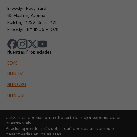
Brooklyn Navy Yard
63 Flushing Avenue
Building #292, Suite #211
Brooklyn, NY 11205 – 1078.
Nuestras Propiedades
EDYE
HITN TV
HITN.ORG
HITN GO
Utilizamos cookies para ofrecerte la mejor experiencia en
nuestra web.
Puedes aprender más sobre qué cookies utilizamos o
desactivarlas en los
ajustes
.