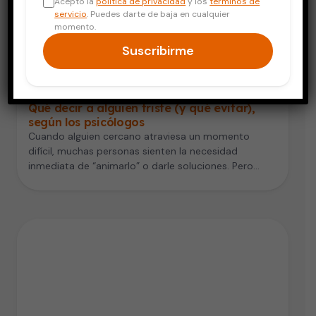
Acepto la
política de privacidad
y los
términos de
servicio
. Puedes darte de baja en cualquier
momento.
Suscribirme
Salud Mental
Qué decir a alguien triste (y qué evitar),
según los psicólogos
Cuando alguien cercano atraviesa un momento
difícil, muchas personas sienten la necesidad
inmediata de “animarlo” o darle soluciones. Pero
frases…