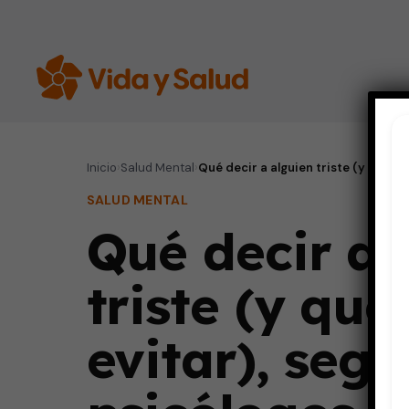
Inicio
›
Salud Mental
›
Qué decir a alguien triste (y qué ev
SALUD MENTAL
Qué decir a 
triste (y qué
evitar), segú