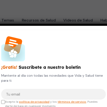
Temas
Recursos de Salud
Videos de Salud
Hab
itar), según los psicólogos
alguien
¡Gratis!
Suscríbete a nuestro boletín
Mantente al día con todas las novedades que Vida y Salud tiene
para ti.
n los
Tu correo electrónico
Acepto la
política de privacidad
y los
términos de servicio
. Puedes
darte de baja en cualquier momento.