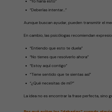
“Yo haría esto”
“Deberías intentar…”
Aunque buscan ayudar, pueden transmitir el men
En cambio, las psicólogas recomiendan expresio
“Entiendo que esto te duela”
“No tienes que resolverlo ahora”
“Estoy aquí contigo”
“Tiene sentido que te sientas así”
“¿Qué necesitas de mí?”
La idea no es encontrar la frase perfecta, sino 
Por qué evitar los “deberías” cuando alguie