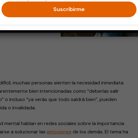
Suscribirme
endly
fícil, muchas personas sienten la necesidad inmediata
parentemente bien intencionadas como “deberías salir
go” o incluso “ya verás que todo saldrá bien”, pueden
da o invalidada.
d mental hablan en redes sociales sobre la importancia
arse a solucionar las
emociones
de los demás. El tema ha