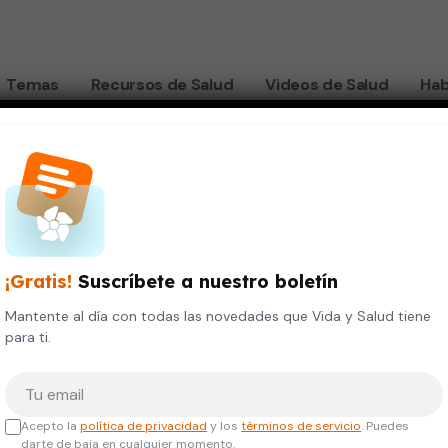
Temas
Recursos de Salud
Videos de Salud
Hab
¡Gratis!
Suscríbete a nuestro boletín
Mantente al día con todas las novedades que Vida y Salud tiene
para ti.
Tu correo electrónico
Acepto la
política de privacidad
y los
términos de servicio
. Puedes
darte de baja en cualquier momento.