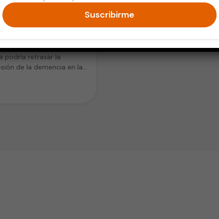
Suscribirme
tos Mayores
feína y la demencia
un estudio reciente, la
a podría retrasar la
sión de la demencia en las
as que tienen deterioro
ivo…