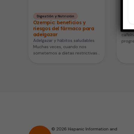
Digestión y Nutrición
Adul
Ozempic: beneficios y
La ca
riesgos del fármaco para
Según 
adelgazar
cafeín
Adelgazar y hábitos saludables
progre
Muchas veces, cuando nos
person
sometemos a dietas restrictivas,
cognit
perdemos algunos kilos. Sin
embargo, con frecuencia los…
© 2026 Hispanic Information and