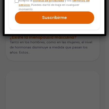
Acepto la
política de privacidad
y los
términos de
servicio
. Puedes darte de baja en cualquier
momento.
Suscribirme
Adultos Mayores
¿Existe la menopausia masculina?
Tanto en los hombres, como en las mujeres, el nivel
de hormonas disminuye a medida que pasan los
años. Estos…