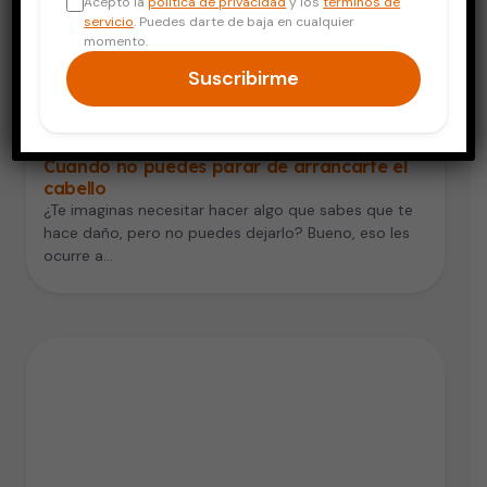
Acepto la
política de privacidad
y los
términos de
servicio
. Puedes darte de baja en cualquier
momento.
Suscribirme
Vida Saludable
Cuando no puedes parar de arrancarte el
cabello
¿Te imaginas necesitar hacer algo que sabes que te
hace daño, pero no puedes dejarlo? Bueno, eso les
ocurre a…