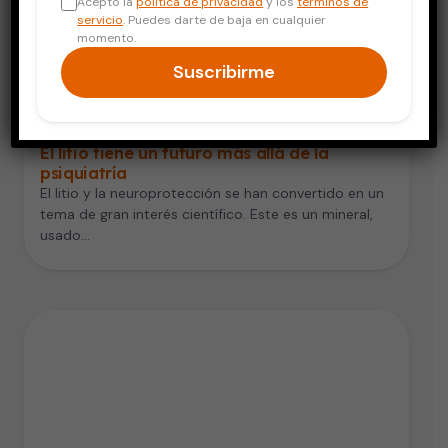
Acepto la
política de privacidad
y los
términos de
servicio
. Puedes darte de baja en cualquier
momento.
Suscribirme
Salud Mental
El litio tiene un futuro más allá de la
psiquiatría
El litio y la neuroprotección se han convertido en un
tema de gran interés científico. Este es un mineral,
usado…