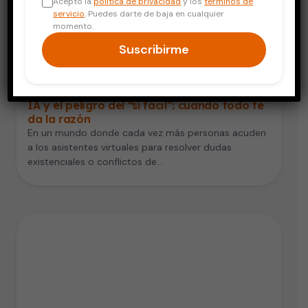
Acepto la
política de privacidad
y los
términos de
servicio
. Puedes darte de baja en cualquier
momento.
Suscribirme
Vida Saludable
IA y el peligro del “sí fácil”: cuando todo te
da la razón
En un mundo donde cada vez más personas acuden
a los asistentes virtuales para resolver dudas
existenciales o conflictos de…