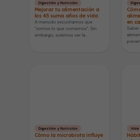
Digestión y Nutrición
Diges
Mejorar tu alimentación a
Cómo
los 45 suma años de vida
alime
en c
A menudo escuchamos que
Saber
"somos lo que comemos". Sin
alime
embargo, solemos ver la
preven
nutrición como una herramienta
humeda
para el presente:…
manipu
Digestión y Nutrición
Vida
Cómo la microbiota influye
Hábit