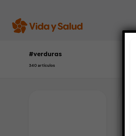
#
verduras
340 artículos