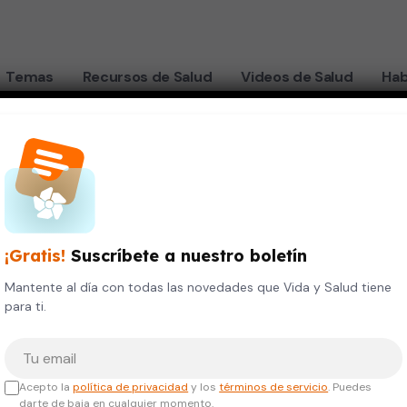
Temas
Recursos de Salud
Videos de Salud
Hab
¡Gratis!
Suscríbete a nuestro boletín
Mantente al día con todas las novedades que Vida y Salud tiene
para ti.
Tu correo electrónico
Acepto la
política de privacidad
y los
términos de servicio
. Puedes
darte de baja en cualquier momento.