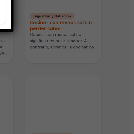
Digestión y Nutrición
:
Cocinar con menos sal sin
perder sabor
Cocinar con menos sal no
 es
significa renunciar al sabor. Al
nos
contrario, aprender a cocinar con
 ya
menos sal puede ayudarte
mucho.…