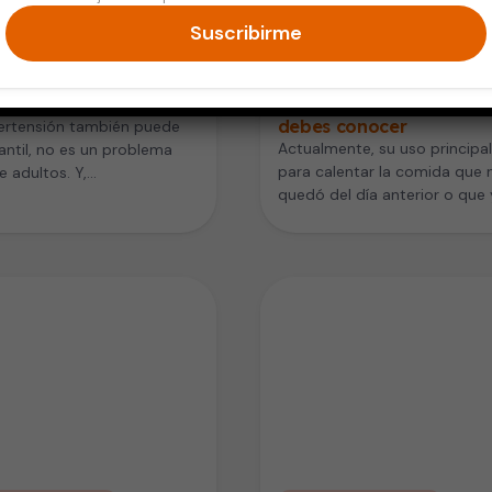
Suscribirme
s y Adolescentes
Digestión y Nutrición
tensión infantil: una
Cocinar con microondas
ta que empieza antes
beneficios y riesgos que
debes conocer
pertensión también puede
Actualmente, su uso principal
fantil, no es un problema
para calentar la comida que 
e adultos. Y,
quedó del día anterior o que
aciadamente, el número de
compramos hecha.…
 está…