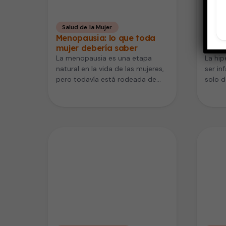
Salud de la Mujer
Niño
Menopausia: lo que toda
Hiper
mujer debería saber
aler
La menopausia es una etapa
La hi
natural en la vida de las mujeres,
ser in
pero todavía está rodeada de
solo d
desconocimiento y mitos.…
desgr
casos