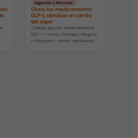
Digestión y Nutrición
blas
Cómo los medicamentos
la
GLP-1 cambian el carrito
del súper
as
¿Sabías que los medicamentos
GLP-1 —como Ozempic, Wegovy
o Mounjaro— están cambiando
nte
también la forma en que
compramos alimentos? Un…