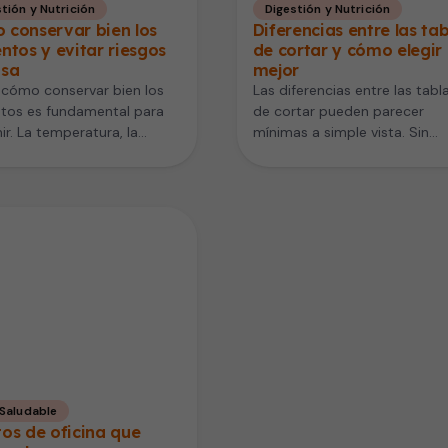
tión y Nutrición
Digestión y Nutrición
 conservar bien los
Diferencias entre las ta
ntos y evitar riesgos
de cortar y cómo elegir 
asa
mejor
 cómo conservar bien los
Las diferencias entre las tabl
ntos es fundamental para
de cortar pueden parecer
ir. La temperatura, la
mínimas a simple vista. Sin
d, el tiempo y la
embargo, influyen directame
lación influyen…
en la higiene…
 Saludable
os de oficina que