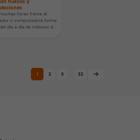
tan huesos y
ulaciones
muchas horas frente al
ador o computadora forma
del día a día de millones de
nas. Sin embargo,…
1
2
3
…
32
Página siguiente