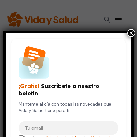
×
Inicio
›
Videos de Salud
›
5 tips para aliviar el estrés
SALUD DE LA MUJER
SALUD DEL HOMBRE
VIDA SALUDABLE
5 tips para aliviar el estrés
¡Gratis!
Suscríbete a nuestro
10 de junio, 2020
boletín
Mantente al día con todas las novedades que
Vida y Salud tiene para ti.
Tu correo electrónico