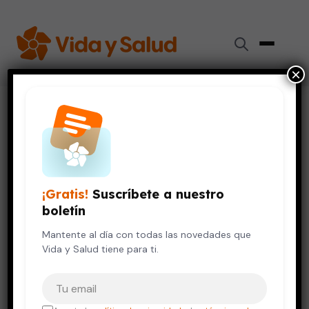
×
Inicio
›
Videos de Salud
›
6 cosas que debes saber sobre la citología vaginal o
Papanicolau (Pap)
SALUD DE LA MUJER
VIDA SALUDABLE
¡Gratis!
Suscríbete a nuestro
6 cosas que debes saber sobre
boletín
la citología vaginal o
Papanicolau (Pap)
Mantente al día con todas las novedades que
Vida y Salud tiene para ti.
8 de noviembre, 2017
Tu correo electrónico