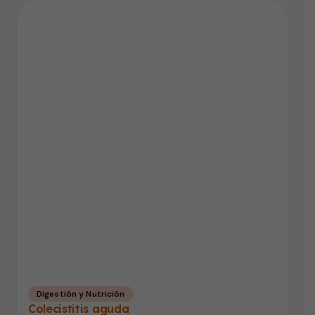
Digestión y Nutrición
Colecistitis aguda