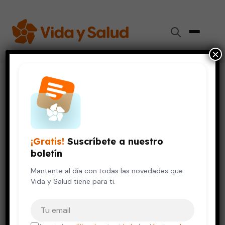
×
Inicio
›
Videos de Salud
›
8 tips fáciles para acelerar el metabolismo naturalmente
DIGESTIÓN Y NUTRICIÓN
VIDA SALUDABLE
8 tips fáciles para acelerar el
¡Gratis!
Suscríbete a nuestro
metabolismo naturalmente
boletín
14 de mayo, 2020
Mantente al día con todas las novedades que
Vida y Salud tiene para ti.
Tu correo electrónico