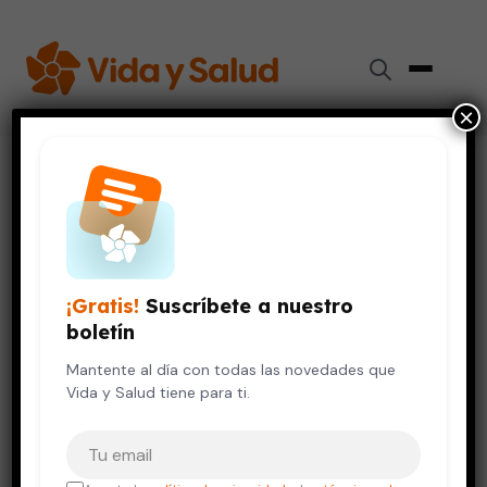
×
Inicio
›
Videos de Salud
›
Braquioplastia
DIGESTIÓN Y NUTRICIÓN
Braquioplastia
¡Gratis!
Suscríbete a nuestro
12 de octubre, 2023
boletín
Mantente al día con todas las novedades que
Vida y Salud tiene para ti.
Tu correo electrónico