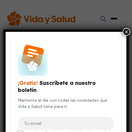
×
Inicio
›
Videos de Salud
›
Cáncer cervicouterino
CÁNCER
Cáncer cervicouterino
¡Gratis!
Suscríbete a nuestro
12 de octubre, 2023
boletín
Mantente al día con todas las novedades que
Vida y Salud tiene para ti.
Tu correo electrónico