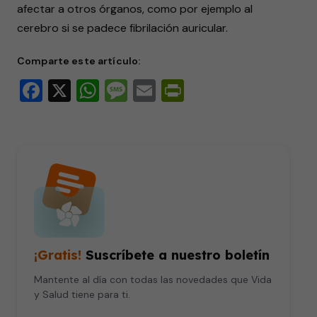
afectar a otros órganos, como por ejemplo al
seconds
cerebro si se padece fibrilación auricular.
Comparte este artículo:
Facebook
X
WhatsApp
Message
Email
PrintFriendly
¡Gratis!
Suscríbete a nuestro boletín
Mantente al día con todas las novedades que Vida
y Salud tiene para ti.