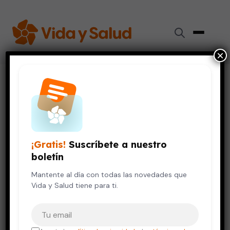
×
Inicio
›
Videos de Salud
›
Cardiopatías que afectan a otros órganos
SALUD DE LA MUJER
Cardiopatías que afectan a
¡Gratis!
Suscríbete a nuestro
otros órganos
boletín
12 de octubre, 2023
Mantente al día con todas las novedades que
Vida y Salud tiene para ti.
Tu correo electrónico