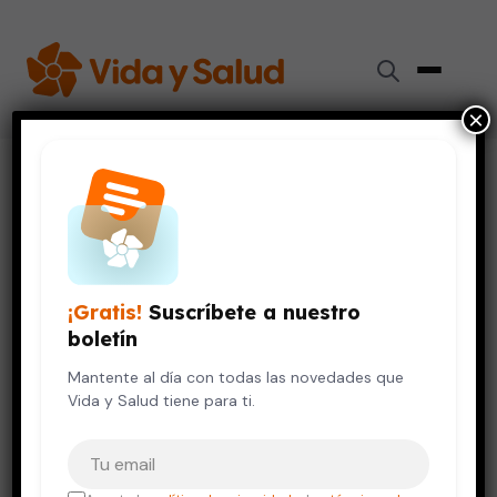
×
Inicio
›
Videos de Salud
›
Causas y síntomas de la gingivitis
VIDA SALUDABLE
Causas y síntomas de la
gingivitis
¡Gratis!
Suscríbete a nuestro
boletín
12 de octubre, 2023
Mantente al día con todas las novedades que
Vida y Salud tiene para ti.
Tu correo electrónico