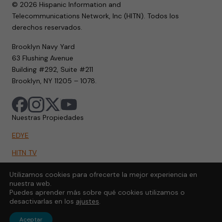
© 2026 Hispanic Information and
Telecommunications Network, Inc (HITN). Todos los
derechos reservados.
Brooklyn Navy Yard
63 Flushing Avenue
Building #292, Suite #211
Brooklyn, NY 11205 – 1078.
Nuestras Propiedades
EDYE
HITN TV
HITN.ORG
Utilizamos cookies para ofrecerte la mejor experiencia en
nuestra web.
HITN GO
Puedes aprender más sobre qué cookies utilizamos o
desactivarlas en los
ajustes
.
Aceptar