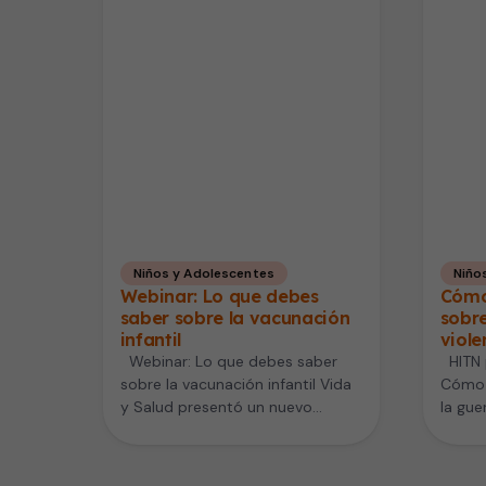
Niños y Adolescentes
Niño
Webinar: Lo que debes
Cómo 
saber sobre la vacunación
sobre
infantil
viole
Webinar: Lo que debes saber
HITN p
sobre la vacunación infantil Vida
Cómo h
y Salud presentó un nuevo
la guer
webinar sobre vacunación
progr
infantil,…