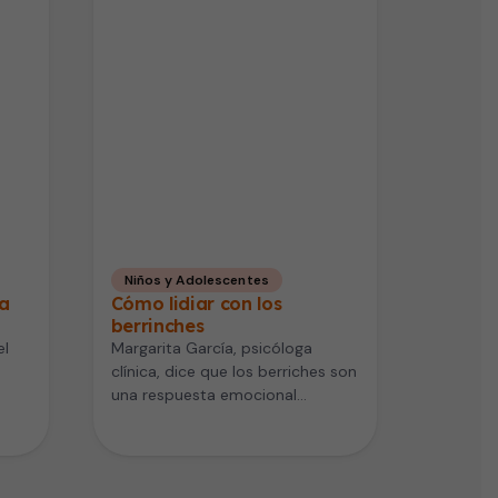
Niños y Adolescentes
la
Cómo lidiar con los
berrinches
el
Margarita García, psicóloga
clínica, dice que los berriches son
una respuesta emocional
e
exacerbada de enojo que se
s…
manifiesta con gritos…