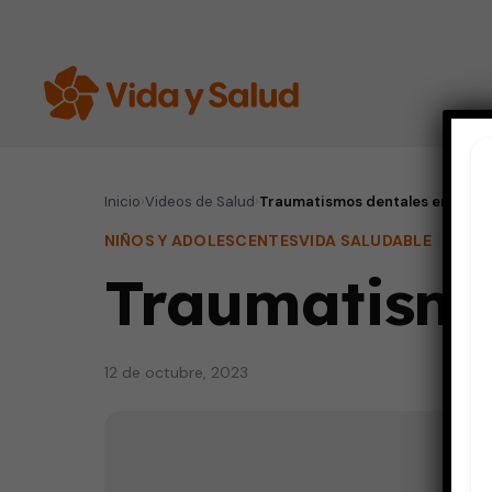
Inicio
›
Videos de Salud
›
Traumatismos dentales en la inf
NIÑOS Y ADOLESCENTES
VIDA SALUDABLE
Traumatismos
12 de octubre, 2023