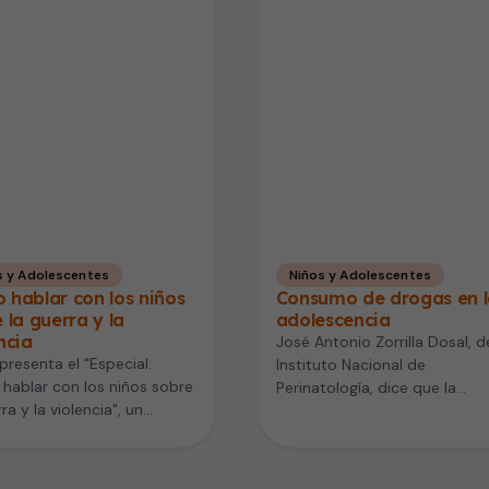
s y Adolescentes
Niños y Adolescentes
hablar con los niños
Consumo de drogas en 
 la guerra y la
adolescencia
ncia
José Antonio Zorrilla Dosal, d
resenta el "Especial:
Instituto Nacional de
ablar con los niños sobre
Perinatología, dice que la
ra y la violencia", un
adolescencia es una etapa d
ama destinado a…
muchos cambios hormonale