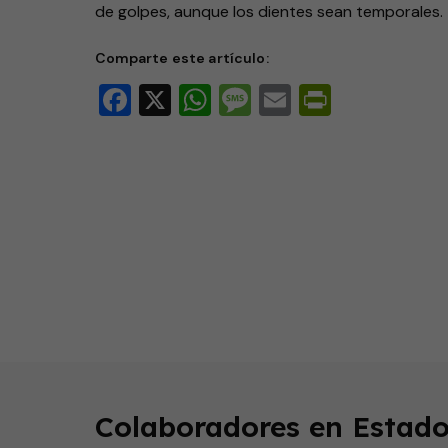
de golpes, aunque los dientes sean temporales.
Comparte este artículo:
Facebook
X
WhatsApp
Message
Email
PrintFri
0
seconds
of
2
minutes,
41
seconds
Volume
Colaboradores en Estado
90%