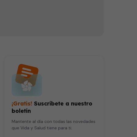
Adela Rendón, directora de la clínica Prodentix, explica que un traumatismo dental es un golpe sobre las superficies dentales o el tercio inferior de la cara. Puede producirse de diferentes maneras, como un accidente automovilístico o una pelea. Rendón indica que los traumatismos dentales son más comunes en los niños, sobre todo en las edades en las que comienzan a andar en bicicleta o patines. La doctora resalta la importancia de tratar este tipo de golpes, aunque los dientes sean temporales.
¡Gratis!
Suscríbete a nuestro
boletín
Mantente al día con todas las novedades
que Vida y Salud tiene para ti.