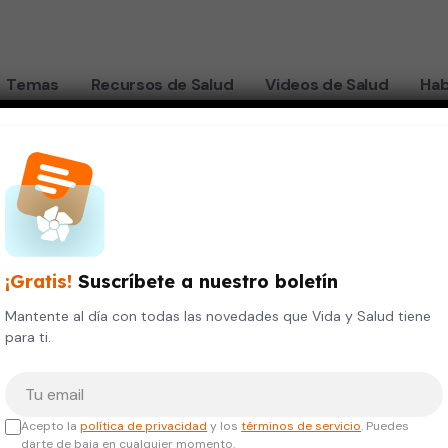
Temas
Recursos de Salud
Videos de Salud
Hab
ancia
 dentales en la
¡Gratis!
Suscríbete a nuestro boletín
Mantente al día con todas las novedades que Vida y Salud tiene
para ti.
Tu correo electrónico
Acepto la
política de privacidad
y los
términos de servicio
. Puedes
darte de baja en cualquier momento.