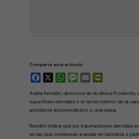
Traumatismos dentales en la 
Comparte este artículo:
Facebook
X
WhatsApp
Message
Email
PrintFri
Adela Rendón, directora de la clínica Prodentix,
superficies dentales o el tercio inferior de la 
accidente automovilístico o una pelea.
Rendón indica que los traumatismos dentales s
en las que comienzan a andar en bicicleta o pati