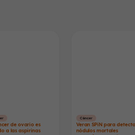
er
Cáncer
ncer de ovario es
Veran SPiN para detect
o a las aspirinas
nódulos mortales