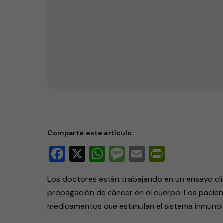
CheckMate 650 para detener 
Comparte este artículo:
Facebook
X
WhatsApp
Message
Email
PrintFri
Los doctores están trabajando en un ensayo cl
propagación de cáncer en el cuerpo. Los pacien
medicamentos que estimulan el sistema inmunoló