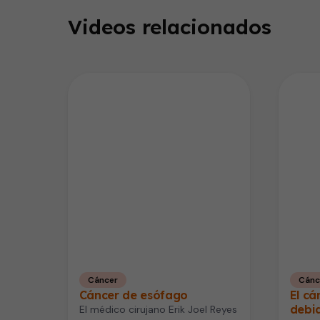
46
seconds
Volume
Videos relacionados
90%
Cáncer
Cánc
Cáncer de esófago
El cá
debid
El médico cirujano Erik Joel Reyes