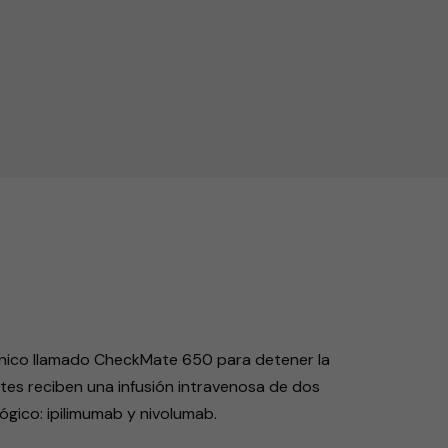
la propagación de cáncer en el cuerpo
endly
ínico llamado CheckMate 650 para detener la
tes reciben una infusión intravenosa de dos
gico: ipilimumab y nivolumab.