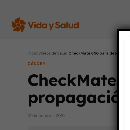
Inicio
›
Videos de Salud
›
CheckMate 650 para detener la 
CÁNCER
CheckMate 6
propagación
12 de octubre, 2023