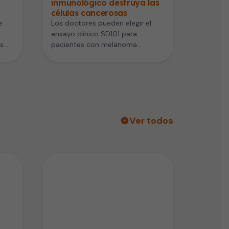
inmunológico destruya las
células cancerosas
e
Los doctores pueden elegir el
ensayo clínico SD101 para
s
pacientes con melanoma
onen
metastásico. El ensayo combina
medicamento de inmunoterapia
con…
Ver todos