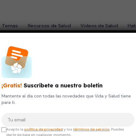
Temas
Recursos de Salud
Videos de Salud
Hab
propagación de cáncer en el cuerpo
50 para detener
¡Gratis!
Suscríbete a nuestro boletín
 de cáncer en el
Mantente al día con todas las novedades que Vida y Salud tiene
para ti.
Tu correo electrónico
Acepto la
política de privacidad
y los
términos de servicio
. Puedes
darte de baja en cualquier momento.