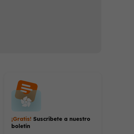
Los doctores están trabajando en un ensayo clínico llamado CheckMate 650 para detener la propagación de cáncer en el cuerpo. Los pacientes reciben una infusión intravenosa de dos medicamentos que estimulan el sistema inmunológico: ipilimumab y nivolumab.
¡Gratis!
Suscríbete a nuestro
boletín