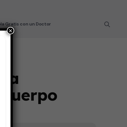
la Gratis con un Doctor
×
 la
 cuerpo