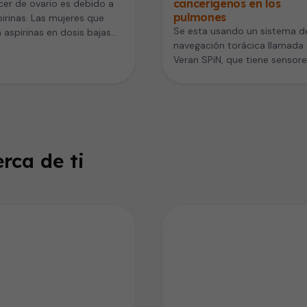
cancerígenos en los
cer de ovario es debido a
pulmones
pirinas. Las mujeres que
Se esta usando un sistema d
aspirinas en dosis bajas
navegación torácica llamada
los días…
Veran SPiN, que tiene sensore
electromagnéticos que se p
en el…
rca de ti