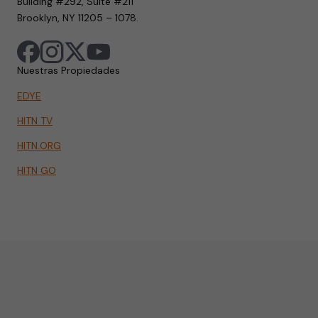
Building #292, Suite #211
Brooklyn, NY 11205 – 1078.
Nuestras Propiedades
EDYE
HITN TV
HITN.ORG
HITN GO