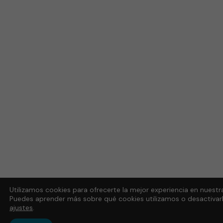
Utilizamos cookies para ofrecerte la mejor experiencia en nuestr
Puedes aprender más sobre qué cookies utilizamos o desactivarl
ajustes
.