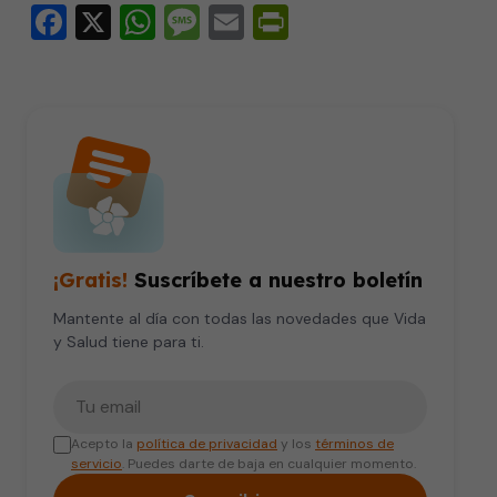
Facebook
X
WhatsApp
Message
Email
PrintFriendly
seconds
¡Gratis!
Suscríbete a nuestro boletín
Mantente al día con todas las novedades que Vida
y Salud tiene para ti.
Tu correo electrónico
Acepto la
política de privacidad
y los
términos de
servicio
. Puedes darte de baja en cualquier momento.