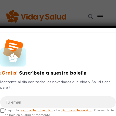
Inicio
›
Videos de Salud
›
Colesterol y obesidad infantil: Una pareja peligrosa
CORAZÓN
DIGESTIÓN Y NUTRICIÓN
NIÑOS Y ADOLESCENTE
Colesterol y obesidad infantil:
¡Gratis!
Suscríbete a nuestro boletín
Una pareja peligrosa
Mantente al día con todas las novedades que Vida y Salud tiene
para ti.
12 de octubre, 2023
Tu correo electrónico
Acepto la
política de privacidad
y los
términos de servicio
. Puedes darte
de baja en cualquier momento.