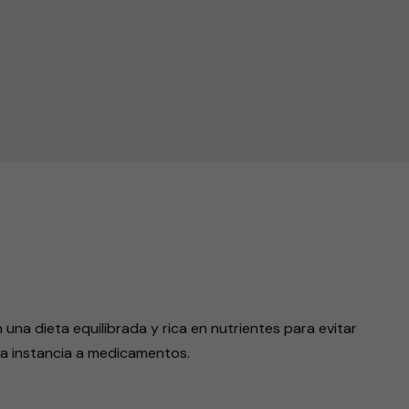
 ingesta de medicamentos
endly
a dieta equilibrada y rica en nutrientes para evitar
ra instancia a medicamentos.