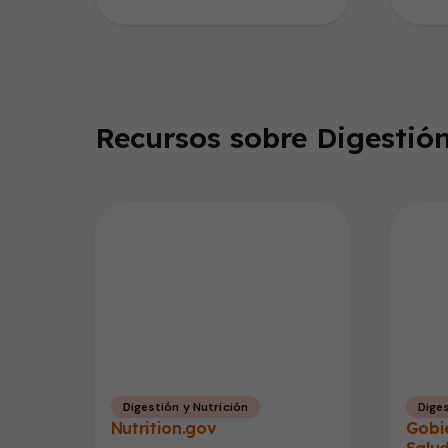
los ri
Recursos sobre Digestión
Digestión y Nutrición
Diges
Nutrition.gov
Gobi
Salud