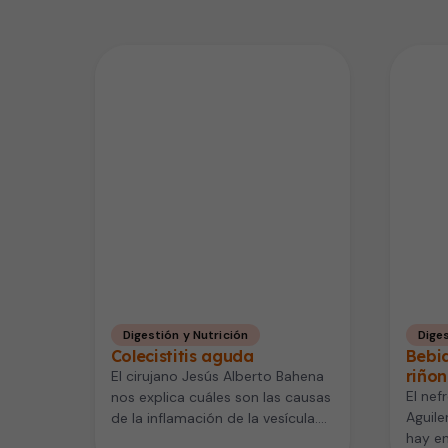
Digestión y Nutrición
Diges
Colecistitis aguda
Bebi
riñon
El cirujano Jesús Alberto Bahena
El nef
nos explica cuáles son las causas
Aguile
de la inflamación de la vesícula.
hay en
Puede ser debida…