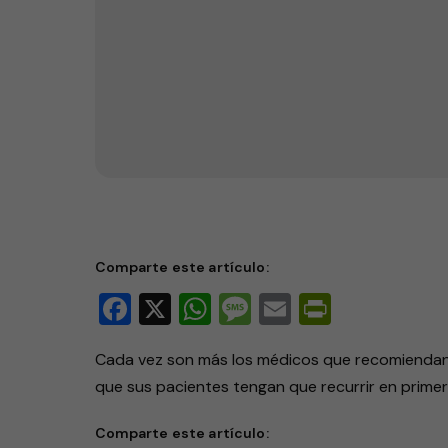
Comida sana para reducir la
Comparte este artículo:
Facebook
X
WhatsApp
Message
Email
PrintFri
Cada vez son más los médicos que recomiendan un
que sus pacientes tengan que recurrir en prime
Comparte este artículo: