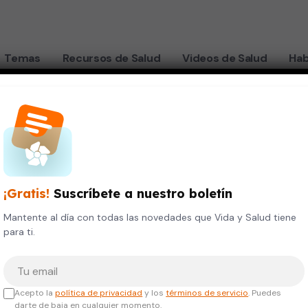
Temas
Recursos de Salud
Videos de Salud
Hab
gesta de medicamentos
LUDABLE
para reducir la
¡Gratis!
Suscríbete a nuestro boletín
os
Mantente al día con todas las novedades que Vida y Salud tiene
para ti.
Tu correo electrónico
Acepto la
política de privacidad
y los
términos de servicio
. Puedes
darte de baja en cualquier momento.