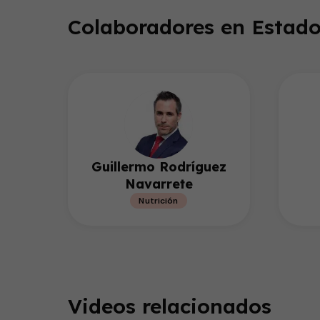
35
seconds
Volume
Colaboradores en Estado
90%
Guillermo Rodríguez
Navarrete
Nutrición
Videos relacionados