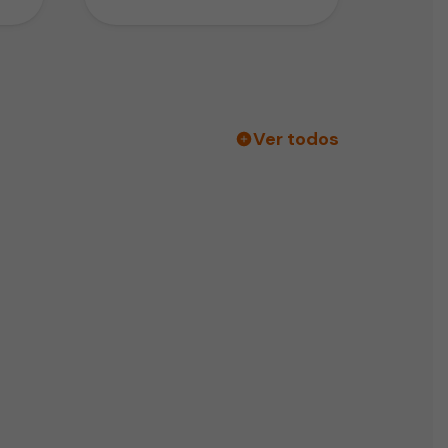
deshidratación de un bebé. Esta
puede ser…
Ver todos