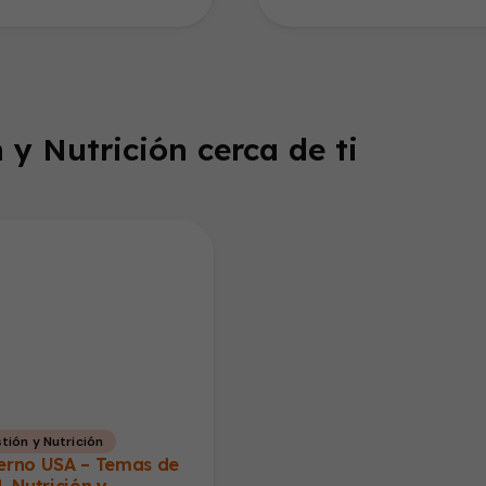
ñones.…
edad. El…
 y Nutrición cerca de ti
tión y Nutrición
erno USA – Temas de
, Nutrición y