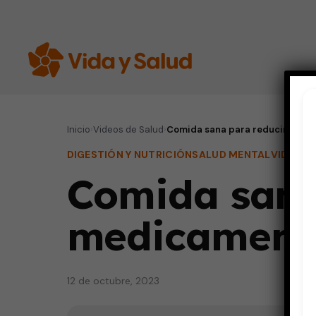
Inicio
›
Videos de Salud
›
Comida sana para reducir la in
DIGESTIÓN Y NUTRICIÓN
SALUD MENTAL
VIDA SA
Comida sana 
medicament
12 de octubre, 2023