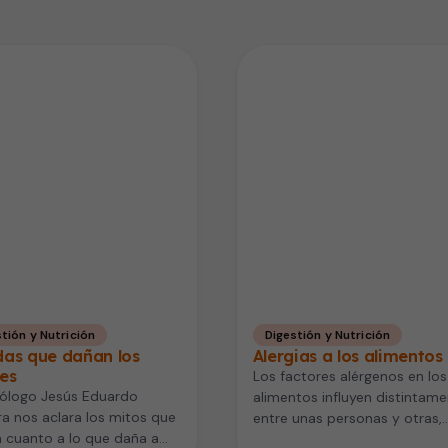
tión y Nutrición
Digestión y Nutrición
das que dañan los
Alergias a los alimentos
es
Los factores alérgenos en los
rólogo Jesús Eduardo
alimentos influyen distintam
ra nos aclara los mitos que
entre unas personas y otras,
 cuanto a lo que daña a
dependiendo de su genética 