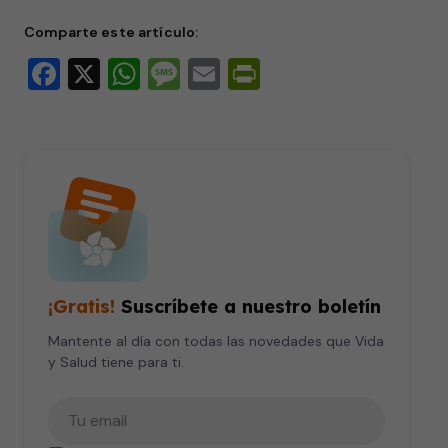
seconds
Comparte este artículo:
Facebook
X
WhatsApp
Message
Email
PrintFriendly
¡Gratis!
Suscríbete a nuestro boletín
Mantente al día con todas las novedades que Vida
y Salud tiene para ti.
Tu correo electrónico