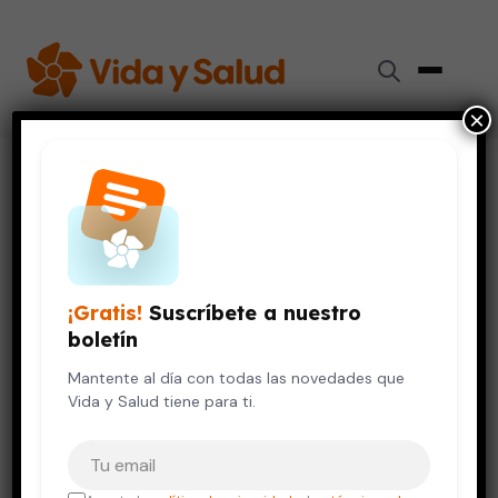
×
Inicio
›
Videos de Salud
›
¿Cómo identificar una relación tóxica?
SALUD DE LA MUJER
SALUD DEL HOMBRE
VIDA SALUDABLE
¿Cómo identificar una relación
¡Gratis!
Suscríbete a nuestro
tóxica?
boletín
12 de octubre, 2023
Mantente al día con todas las novedades que
Vida y Salud tiene para ti.
Tu correo electrónico