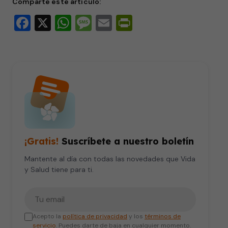
Comparte este artículo:
minute,
8
Facebook
X
WhatsApp
Message
Email
PrintFriendly
seconds
¡Gratis!
Suscríbete a nuestro boletín
Mantente al día con todas las novedades que Vida
y Salud tiene para ti.
Tu correo electrónico
Acepto la
política de privacidad
y los
términos de
servicio
. Puedes darte de baja en cualquier momento.