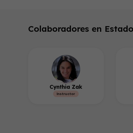
seconds
of
1
minute,
42
seconds
Volume
Colaboradores en Estado
90%
Cynthia Zak
Instructor