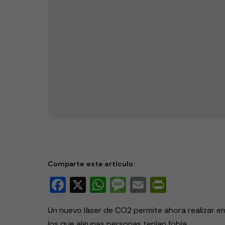
Comparte este artículo:
Facebook
X
WhatsApp
Message
Email
PrintFri
Un nuevo láser de CO2 permite ahora realizar em
los que algunas personas tenían fobia.