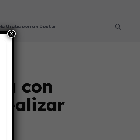
la Gratis con un Doctor
×
ta con
realizar