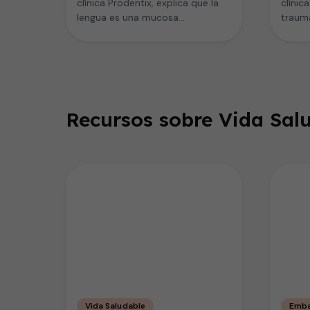
clínica Prodentix, explica que la
clínic
lengua es una mucosa
trauma
especializada y que al
sobre 
despertarnos está…
Recursos sobre Vida Salu
Vida Saludable
Emba