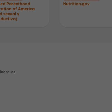
ned Parenthood
Nutrition.gov
ration of America
d sexual y
oductiva)
Todos los