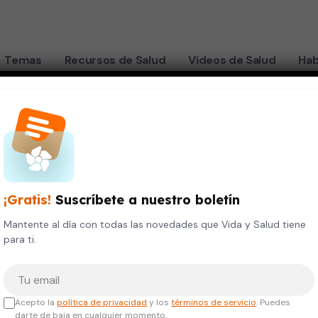
Temas
Recursos de Salud
Videos de Salud
Hab
con novedoso láser de CO2 para realizar empastes
ova en su consul
¡Gratis!
Suscríbete a nuestro boletín
er de CO2 para 
Mantente al día con todas las novedades que Vida y Salud tiene
para ti.
Tu correo electrónico
Acepto la
política de privacidad
y los
términos de servicio
. Puedes
darte de baja en cualquier momento.