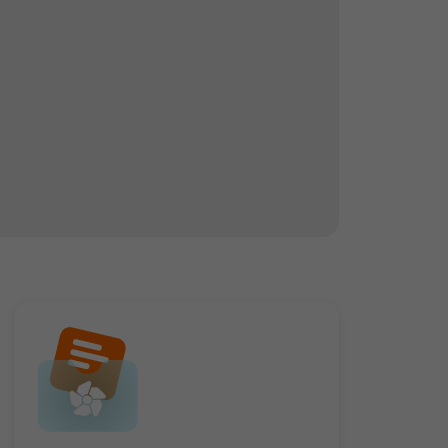
Dentista innova en su consulta con novedoso láser de CO2 para relizar empastes
Un nuevo láser de CO2 permite ahora realizar empastes, sustituyendo así los métodos tradicionales y a los que algunas personas tenían fobia.