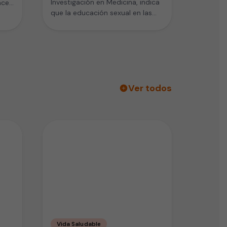
Investigación en Medicina, indica
acer
que la educación sexual en las
us…
escuelas obedece a un proceso
de…
Ver todos
Vida Saludable