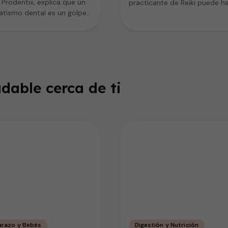
a Prodentix, explica que un
practicante de Reiki puede h
tismo dental es un golpe
una alineación energética a s
las superficies dentales o…
dable cerca de ti
razo y Bebés
Digestión y Nutrición