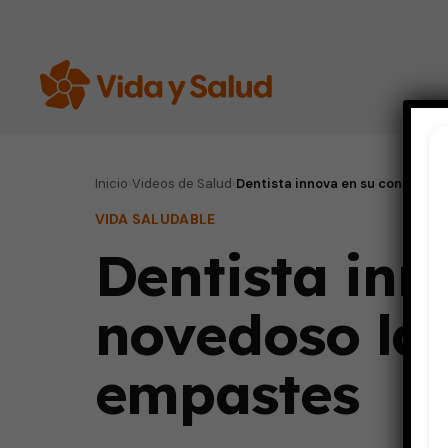
Inicio
›
Videos de Salud
›
Dentista innova en su consulta 
VIDA SALUDABLE
Dentista inn
novedoso lás
empastes