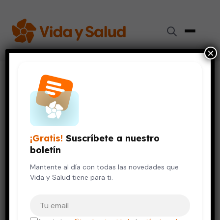
×
Inicio
›
Videos de Salud
›
Desarrollando Conciencia – WOHASU
VIDA SALUDABLE
Desarrollando Conciencia –
WOHASU
¡Gratis!
Suscríbete a nuestro
boletín
12 de octubre, 2023
Mantente al día con todas las novedades que
Vida y Salud tiene para ti.
Tu correo electrónico