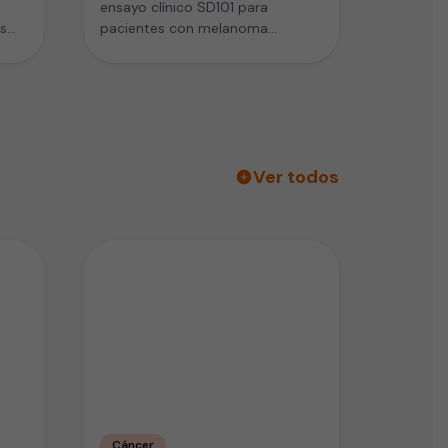
ensayo clínico SD101 para
s
pacientes con melanoma
onen
metastásico. El ensayo combina
medicamento de inmunoterapia
con…
Ver todos
Cáncer