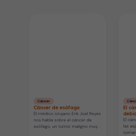
Cáncer
Cánc
Cáncer de esófago
El cá
debid
El médico cirujano Erik Joel Reyes
El cán
nos habla sobre el cáncer de
las as
esófago, un tumor maligno muy
toman 
relacionado con el…