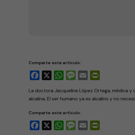
El agua alcalina
Comparte este artículo:
Facebook
X
WhatsApp
Message
Email
PrintFri
La doctora Jacqueline López Ortega, médica y 
alcalina. El ser humano ya es alcalino y no nece
Comparte este artículo:
Facebook
X
WhatsApp
Message
Email
PrintFri