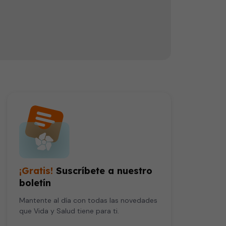
La doctora Jacqueline López Ortega, médico y creadora de Salud en Corto, desmontan los mitos del agua alcalina. El ser humano ya es alcalino y no necesita más. Es simplemente una estrategia de marketing.
¡Gratis!
Suscríbete a nuestro
boletín
Mantente al día con todas las novedades
que Vida y Salud tiene para ti.