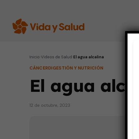
Inicio
›
Videos de Salud
›
El agua alcalina
CÁNCER
DIGESTIÓN Y NUTRICIÓN
El agua alca
12 de octubre, 2023