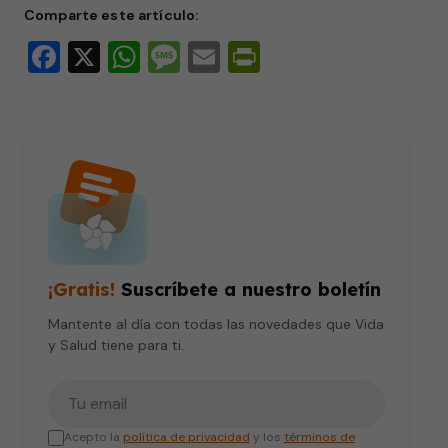
Comparte este artículo:
Facebook
X
WhatsApp
Message
Email
PrintFriendly
¡Gratis!
Suscríbete a nuestro boletín
Mantente al día con todas las novedades que Vida
y Salud tiene para ti.
Tu correo electrónico
Acepto la
política de privacidad
y los
términos de