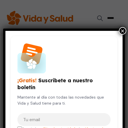
×
Inicio
›
Videos de Salud
›
Embarazo psicológico
SALUD DE LA MUJER
SALUD MENTAL
Embarazo psicológico
¡Gratis!
Suscríbete a nuestro
12 de octubre, 2023
boletín
Mantente al día con todas las novedades que
Vida y Salud tiene para ti.
Tu correo electrónico