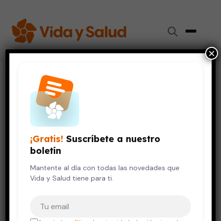
×
Inicio
›
Videos de Salud
›
Estrategias para combatir el estrés
SALUD MENTAL
VIDA SALUDABLE
Estrategias para combatir el
estrés
¡Gratis!
Suscríbete a nuestro
boletín
14 de septiembre, 2020
Mantente al día con todas las novedades que
Vida y Salud tiene para ti.
Tu correo electrónico