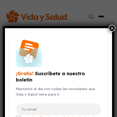
×
Inicio
›
Videos de Salud
›
Farmacogenética: medicina de precisión
VIDA SALUDABLE
Farmacogenética: medicina de
¡Gratis!
Suscríbete a nuestro
precisión
boletín
12 de octubre, 2023
Mantente al día con todas las novedades que
Vida y Salud tiene para ti.
Tu correo electrónico