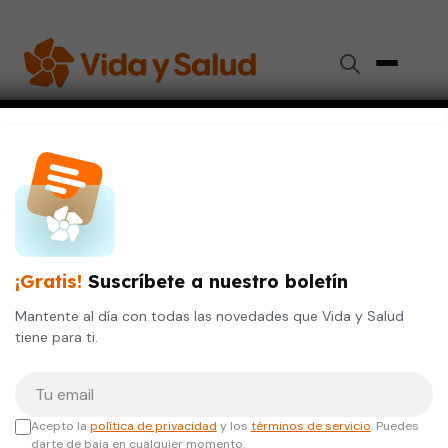
Inicio
›
Videos de Salud
›
Formas correctas de dejar un trabajo
SALUD DE LA MUJER
SALUD DEL HOMBRE
SALUD MENTAL
VI
Formas correctas de dejar un
¡Gratis!
Suscríbete a nuestro boletín
trabajo
Mantente al día con todas las novedades que Vida y Salud
tiene para ti.
12 de octubre, 2023
Tu correo electrónico
Acepto la
política de privacidad
y los
términos de servicio
. Puedes
darte de baja en cualquier momento.