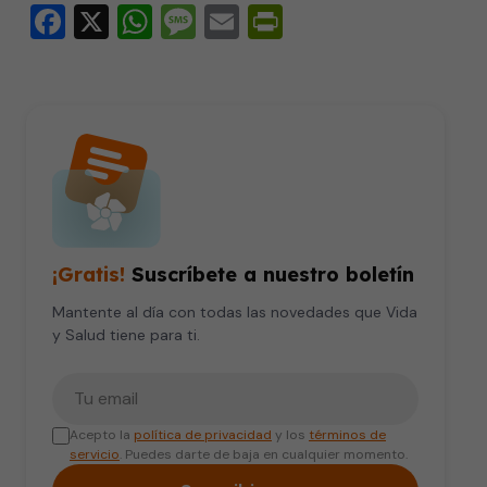
Facebook
X
WhatsApp
Message
Email
PrintFriendly
seconds
¡Gratis!
Suscríbete a nuestro boletín
Mantente al día con todas las novedades que Vida
y Salud tiene para ti.
Tu correo electrónico
Acepto la
política de privacidad
y los
términos de
servicio
. Puedes darte de baja en cualquier momento.