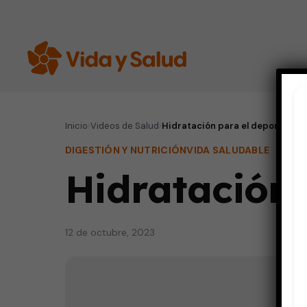
Inicio
›
Videos de Salud
›
Hidratación para el deporte
DIGESTIÓN Y NUTRICIÓN
VIDA SALUDABLE
Hidratación 
12 de octubre, 2023