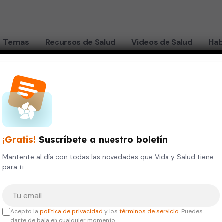
Temas
Recursos de Salud
Videos de Salud
Hab
para el deporte
¡Gratis!
Suscríbete a nuestro boletín
Mantente al día con todas las novedades que Vida y Salud tiene
para ti.
Tu correo electrónico
Acepto la
política de privacidad
y los
términos de servicio
. Puedes
darte de baja en cualquier momento.