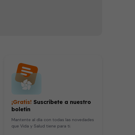
El nutriólogo Abraham Vargas, indica que es necesario llevar un buen equilibrio de las bebidas que tomamos durante el entrenamiento para mantener el balance de iones en el plasma sanguíneo y que todas las funciones metabólicas que se realizan durante la actividad física puedan desarrollarse sin inconvenientes. Advierte la necesidad que tienen los seres humanos de mantenerse hidratados aunque no se ejerciten y recomienda beber cada dos horas, al menos, un vaso de agua.
¡Gratis!
Suscríbete a nuestro
boletín
Mantente al día con todas las novedades
que Vida y Salud tiene para ti.