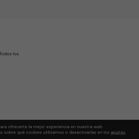
Todos los
ara ofrecerte la mejor experiencia en nuestra web.
 sobre qué cookies utilizamos o desactivarlas en los
ajustes
.