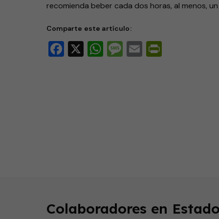
recomienda beber cada dos horas, al menos, un
Comparte este artículo:
Facebook
X
WhatsApp
Message
Email
PrintFri
0
seconds
of
2
minutes,
59
seconds
Volume
Colaboradores en Estado
90%