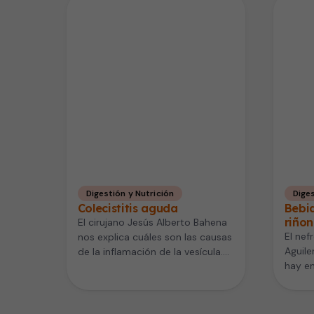
Digestión y Nutrición
Diges
Colecistitis aguda
Bebi
riñon
El cirujano Jesús Alberto Bahena
El nef
nos explica cuáles son las causas
Aguile
de la inflamación de la vesícula.
hay en
Puede ser debida…
los ri