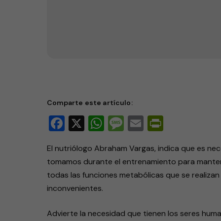
Hidratación para el deporte
Comparte este artículo:
Facebook
X
WhatsApp
Message
Email
PrintFri
El nutriólogo Abraham Vargas, indica que es nece
tomamos durante el entrenamiento para mantene
todas las funciones metabólicas que se realizan 
inconvenientes.
Advierte la necesidad que tienen los seres hum