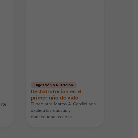
Digestión y Nutrición
Deshidratación en el
primer año de vida
El pediatra Marco A. Cardiel nos
ente
explica las causas y
consecuencias en la
y
deshidratación de un bebé. Esta
puede ser…