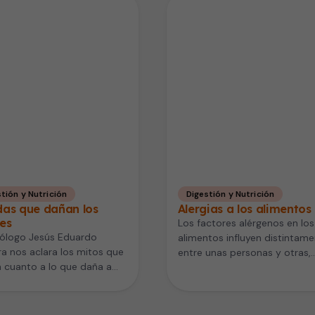
tión y Nutrición
Digestión y Nutrición
das que dañan los
Alergias a los alimentos
es
Los factores alérgenos en los
rólogo Jesús Eduardo
alimentos influyen distintam
ra nos aclara los mitos que
entre unas personas y otras,
 cuanto a lo que daña a
dependiendo de su genética 
ñones.…
edad. El…