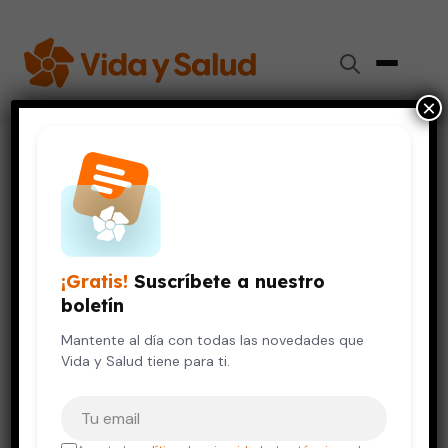
×
Inicio
›
Videos de Salud
›
Infección en vías urinarias durante el embarazo
SALUD DE LA MUJER
Infección en vías urinarias
¡Gratis!
Suscríbete a nuestro
durante el embarazo
boletín
12 de octubre, 2023
Mantente al día con todas las novedades que
Vida y Salud tiene para ti.
Tu correo electrónico