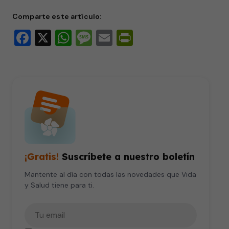
seconds
Comparte este artículo:
Facebook
X
WhatsApp
Message
Email
PrintFriendly
¡Gratis!
Suscríbete a nuestro boletín
Mantente al día con todas las novedades que Vida
y Salud tiene para ti.
Tu correo electrónico