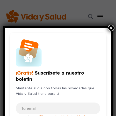
×
Inicio
›
Videos de Salud
›
Infidelidad y redes sociales
SALUD DE LA MUJER
SALUD DEL HOMBRE
VIDA SALUDABLE
Infidelidad y redes sociales
¡Gratis!
Suscríbete a nuestro
12 de octubre, 2023
boletín
Mantente al día con todas las novedades que
Vida y Salud tiene para ti.
Tu correo electrónico