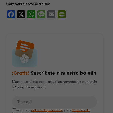
Comparte este artículo:
Facebook
X
WhatsApp
Message
Email
PrintFriendly
¡Gratis!
Suscríbete a nuestro boletín
Mantente al día con todas las novedades que Vida
y Salud tiene para ti.
Tu correo electrónico
Acepto la
política de privacidad
y los
términos de