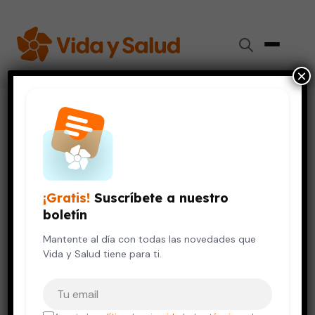
×
Inicio
›
Videos de Salud
›
La hora de comer de los niños
DIGESTIÓN Y NUTRICIÓN
La hora de comer de los niños
¡Gratis!
Suscríbete a nuestro
12 de octubre, 2023
boletín
Mantente al día con todas las novedades que
Vida y Salud tiene para ti.
Tu correo electrónico