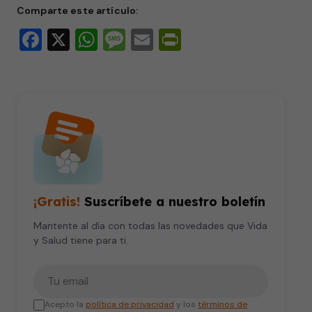
Comparte este artículo:
Facebook
X
WhatsApp
Message
Email
PrintFriendly
¡Gratis!
Suscríbete a nuestro boletín
Mantente al día con todas las novedades que Vida
y Salud tiene para ti.
Tu correo electrónico
Acepto la
política de privacidad
y los
términos de