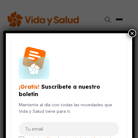
×
Inicio
›
Videos de Salud
›
La preparación para correr
VIDA SALUDABLE
La preparación para correr
¡Gratis!
Suscríbete a nuestro
12 de octubre, 2023
boletín
Mantente al día con todas las novedades que
Vida y Salud tiene para ti.
Tu correo electrónico