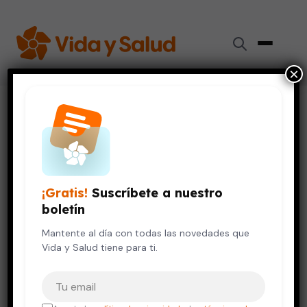
×
Inicio
›
Videos de Salud
›
¿Qué tiene que ver la tiroides con el peso?
SALUD DE LA MUJER
¿Qué tiene que ver la tiroides
¡Gratis!
Suscríbete a nuestro
con el peso?
boletín
25 de junio, 2019
Mantente al día con todas las novedades que
Vida y Salud tiene para ti.
Tu correo electrónico