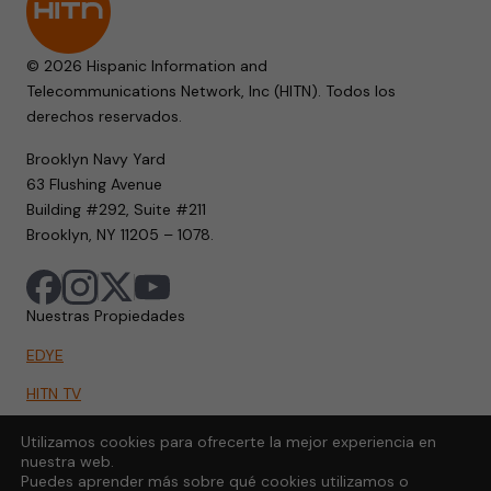
© 2026 Hispanic Information and
Telecommunications Network, Inc (HITN). Todos los
derechos reservados.
Brooklyn Navy Yard
63 Flushing Avenue
Building #292, Suite #211
Brooklyn, NY 11205 – 1078.
Nuestras Propiedades
EDYE
HITN TV
HITN.ORG
Utilizamos cookies para ofrecerte la mejor experiencia en
nuestra web.
HITN GO
Puedes aprender más sobre qué cookies utilizamos o