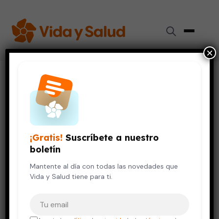
×
Inicio
›
Videos de Salud
›
Las rinoplastias
RESPIRACIÓN Y PULMONES
VIDA SALUDABLE
Las rinoplastias
¡Gratis!
Suscríbete a nuestro
12 de octubre, 2023
boletín
Mantente al día con todas las novedades que
Vida y Salud tiene para ti.
Tu correo electrónico