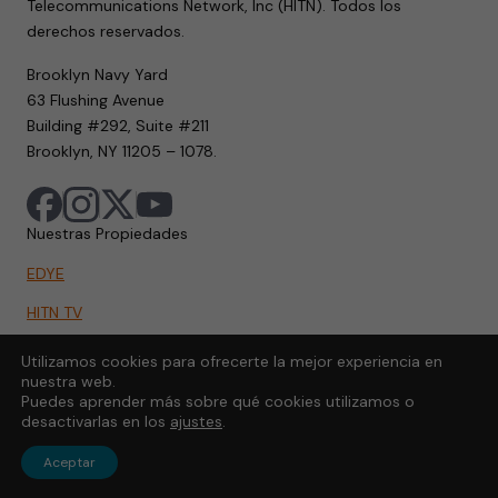
Telecommunications Network, Inc (HITN). Todos los
derechos reservados.
Brooklyn Navy Yard
63 Flushing Avenue
Building #292, Suite #211
Brooklyn, NY 11205 – 1078.
Nuestras Propiedades
EDYE
HITN TV
HITN.ORG
Utilizamos cookies para ofrecerte la mejor experiencia en
nuestra web.
HITN GO
Puedes aprender más sobre qué cookies utilizamos o
desactivarlas en los
ajustes
.
Aceptar