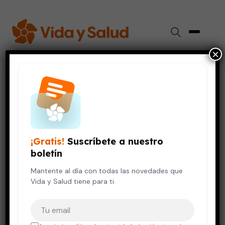
×
Inicio
›
Videos de Salud
›
Los gases intestinales: ¡Todos los tenemos!
DIGESTIÓN Y NUTRICIÓN
VIDA SALUDABLE
Los gases intestinales: ¡Todos
¡Gratis!
Suscríbete a nuestro
los tenemos!
boletín
19 de septiembre, 2016
Mantente al día con todas las novedades que
Vida y Salud tiene para ti.
Tu correo electrónico